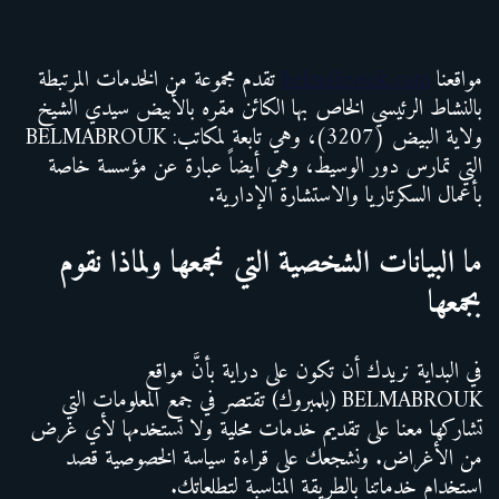
تخطى
مواقعنا
belmabrouk.com
تقدم مجموعة من الخدمات المرتبطة
إلى
بالنشاط الرئيسي الخاص بها الكائن مقره بالأبيض سيدي الشيخ
المحتوى
ولاية البيض (3207)، وهي تابعة لمكاتب: BELMABROUK
التي تمارس دور الوسيط، وهي أيضاً عبارة عن مؤسسة خاصة
بأعمال السكرتاريا والاستشارة الإدارية.
ما البيانات الشخصية التي نجمعها ولماذا نقوم
بجمعها
في البداية نريدك أن تكون على دراية بأنَّ مواقع
BELMABROUK (بلمبروك) تقتصر في جمع المعلومات التي
تشاركها معنا على تقديم خدمات محلية ولا تستخدمها لأي غرض
من الأغراض. ونشجعك على قراءة سياسة الخصوصية قصد
استخدام خدماتنا بالطريقة المناسبة لتطلعاتك.